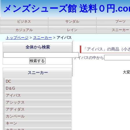
メンズシューズ館 送料０円.co
ビジネス
サンダル
ブーツ
カジュアル
レイン
スニーカー
トップページ
>
スニーカー
>
アイパス
全体から検索
「アイパス」の商品（小
アイパスの中から
大
スニーカー
DC
D＆G
アイパス
アシックス
アディダス
カンペール
キーン