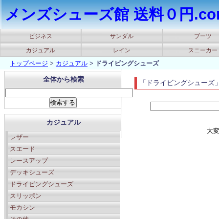
メンズシューズ館 送料０円.co
ビジネス
サンダル
ブーツ
カジュアル
レイン
スニーカー
トップページ
>
カジュアル
>
ドライビングシューズ
全体から検索
「ドライビングシューズ
カジュアル
大
レザー
スエード
レースアップ
デッキシューズ
ドライビングシューズ
スリッポン
モカシン